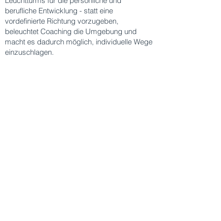
Leuchtturms für die persönliche und
berufliche Entwicklung - statt eine
vordefinierte Richtung vorzugeben,
beleuchtet Coaching die Umgebung und
macht es dadurch möglich, individuelle Wege
einzuschlagen.
"I enjoyed my coaching session with
Helga. She asked insightful,
pertinent questions that helped me
to get to the root of my struggles in
relation to my creativity and to
decide on next steps. She is an
excellent listener and I am happy to
recommend her coaching services."
Katherine Baldwin, Coach,
Schriftstellerin und
Motivationssprecherin
“
I did a coaching session with Helga
and she really helped me delve into