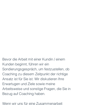
some things that I had been
pondering. She listened, gently
probed and helped me set some
useful personal goals.
It was a really helpful experience
and I would recommend Helga
highly. She is a kind and thoughtful
person and this comes across in
how she practices Life Coaching
.”
Charlotte Mackie, Kulturmanagerin
und Producerin
Bevor die Arbeit mit einer Kundin / einem
Kunden beginnt, führen wir ein
Sondierungsgespräch, um festzustellen, ob
Coaching zu diesem Zeitpunkt der richtige
Ansatz ist für Sie ist. Wir diskutieren Ihre
Erwartugen und Ziele sowie meine
Arbeitsweise und sonstige Fragen, die Sie in
Bezug auf Coaching haben.
Wenn wir uns für eine Zusammenarbeit