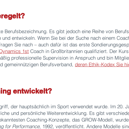
eregelt?
zte Berufsbezeichnung. Es gibt jedoch eine Reihe von Beruf
n und entwickeln. Wenn Sie bei der Suche nach einem Coac
 fragen Sie nach – auch dafür ist das erste Sondierungsges
 Dynamics 1st
Coach in Großbritannien qualifiziert. Der Kurs 
äßig professionelle Supervision in Anspruch und bin Mitgli
nd gemeinnützigen Berufsverband,
deren Ethik-Kodex Sie hi
ing entwickelt?
riff, der hauptsächlich im Sport verwendet wurde. Im 20. J
fliche und persönliche Weiterentwicklung. Es gibt verschie
bekanntesten Coaching-Konzepte, das GROW-Modell, wurde
g for Performance
, 1992, veröffentlicht. Andere Modelle si