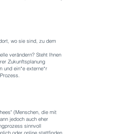
dort, wo sie sind, zu dem
elle verändern? Steht Ihnen
Ihrer Zukunftsplanung
n und ein*e externe*r
 Prozess.
chees" (Menschen, die mit
kann jedoch auch eher
ngprozess sinnvoll
lich oder online stattfinden